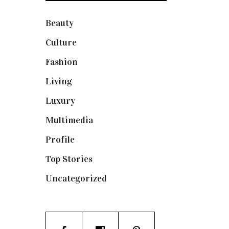
Beauty
(250)
Culture
(132)
Fashion
(1.095)
Living
(337)
Luxury
(665)
Multimedia
(10)
Profile
(8)
Top Stories
(125)
Uncategorized
(19)