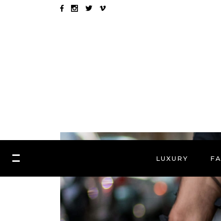
LUXURY
F