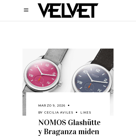
MARZO 9, 2026
BY
CECILIA AVILES
LIKES
NOMOS Glashütte
y Braganza miden