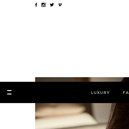
LUXURY
F