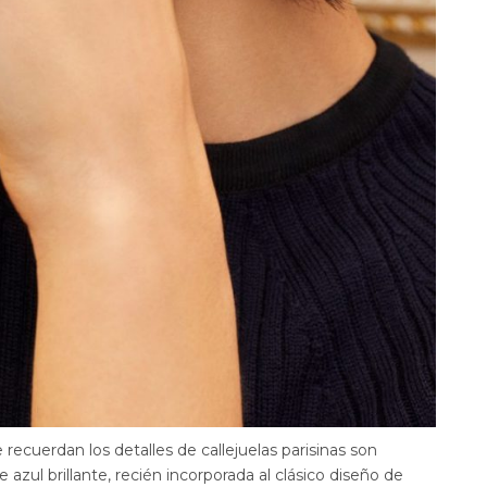
 recuerdan los detalles de callejuelas parisinas son
zul brillante, recién incorporada al clásico diseño de