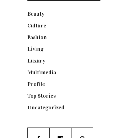
Beauty
(250)
Culture
(132)
Fashion
(1.095)
Living
(337)
Luxury
(664)
Multimedia
(10)
Profile
(8)
Top Stories
(123)
Uncategorized
(19)