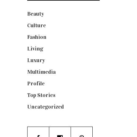
Beauty
(250)
Culture
(132)
Fashion
(1.095)
Living
(337)
Luxury
(665)
Multimedia
(10)
Profile
(8)
Top Stories
(125)
Uncategorized
(19)