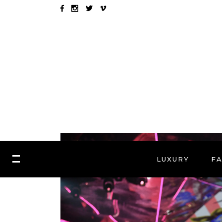
LUXURY
F