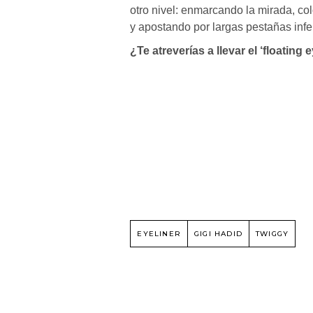
otro nivel: enmarcando la mirada, co
y apostando por largas pestañas inf
¿Te atreverías a llevar el ‘floating 
EYELINER
GIGI HADID
TWIGGY