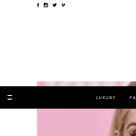
LUXURY
F