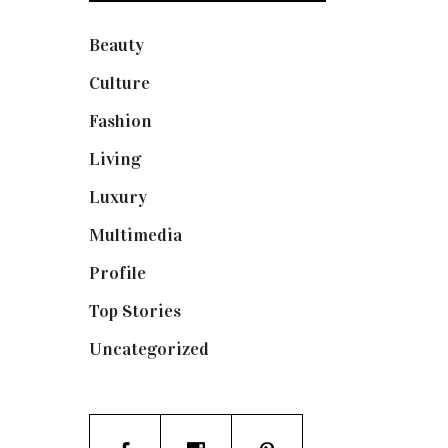
Beauty
(250)
Culture
(132)
Fashion
(1.095)
Living
(337)
Luxury
(664)
Multimedia
(10)
Profile
(8)
Top Stories
(123)
Uncategorized
(19)