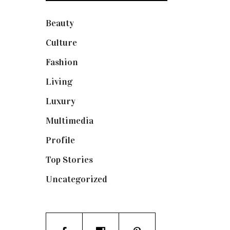
Beauty
(250)
Culture
(132)
Fashion
(1.095)
Living
(337)
Luxury
(664)
Multimedia
(10)
Profile
(8)
Top Stories
(123)
Uncategorized
(19)