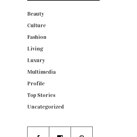
Beauty
(250)
Culture
(132)
Fashion
(1.095)
Living
(337)
Luxury
(664)
Multimedia
(10)
Profile
(8)
Top Stories
(123)
Uncategorized
(19)