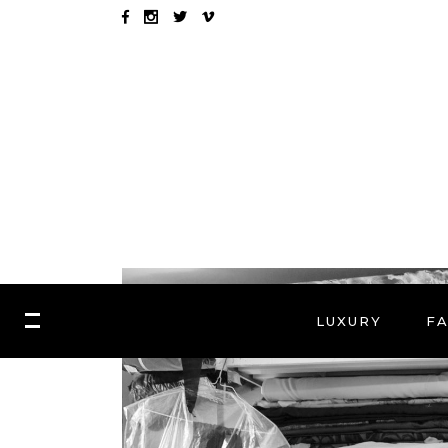
LUXURY
F