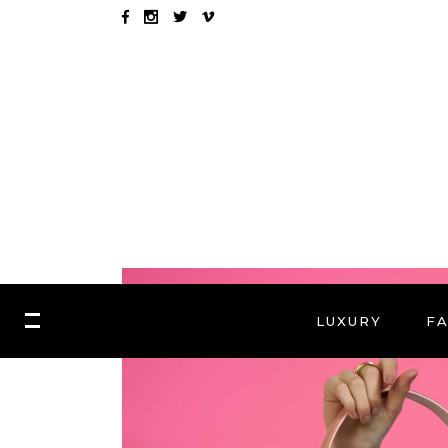
LUXURY
F