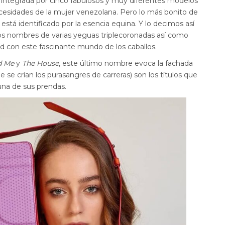
 integrada por cinco fabulosos y muy diferentes modelos
ecesidades de la mujer venezolana. Pero lo más bonito de
está identificado por la esencia equina. Y lo decimos así
 los nombres de varias yeguas triplecoronadas así como
d con este fascinante mundo de los caballos.
d Me
y
The House
, este último nombre evoca la fachada
e se crían los purasangres de carreras) son los títulos que
una de sus prendas.