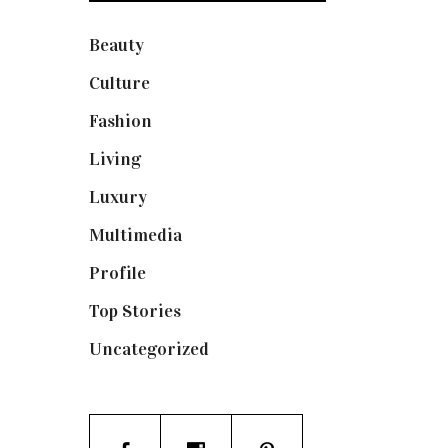
Beauty
(250)
Culture
(132)
Fashion
(1.095)
Living
(337)
Luxury
(664)
Multimedia
(10)
Profile
(8)
Top Stories
(123)
Uncategorized
(19)