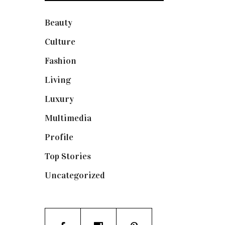
Beauty
(250)
Culture
(132)
Fashion
(1.095)
Living
(337)
Luxury
(664)
Multimedia
(10)
Profile
(8)
Top Stories
(123)
Uncategorized
(19)