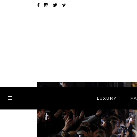
LUXURY
F