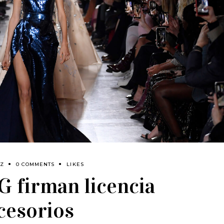
OZ
0 COMMENTS
LIKES
G firman licencia
cesorios