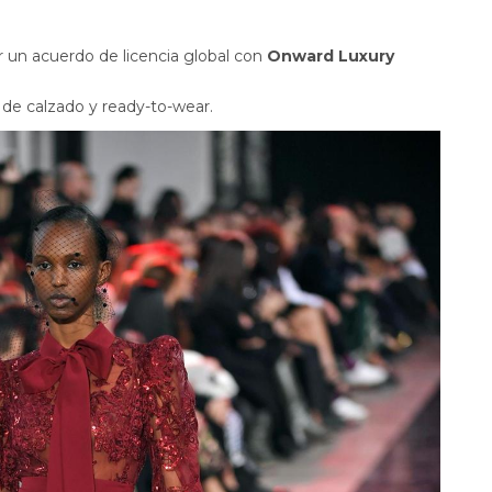
r un acuerdo de licencia global con
Onward Luxury
n de calzado y ready-to-wear.