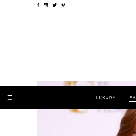
LUXURY
F