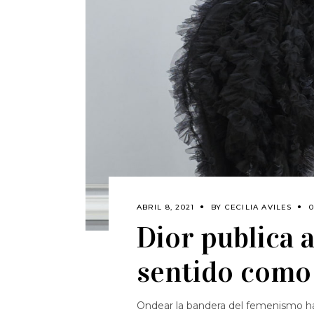
ABRIL 8, 2021
BY
CECILIA AVILES
Dior publica 
sentido como
Ondear la bandera del femenismo ha 