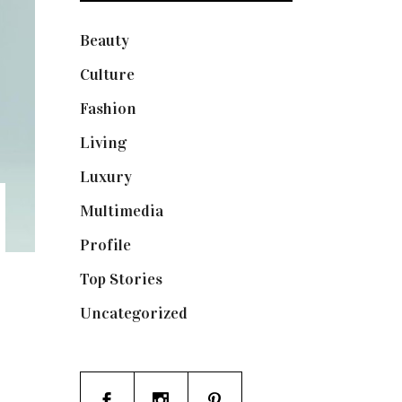
Beauty
(250)
Culture
(132)
Fashion
(1.095)
Living
(337)
Luxury
(664)
Multimedia
(10)
Profile
(8)
Top Stories
(123)
Uncategorized
(19)