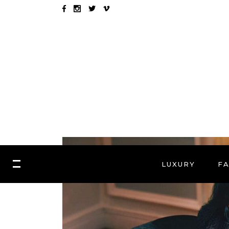
LUXURY
F