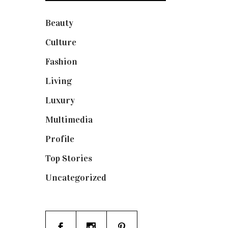
Beauty
(250)
Culture
(132)
Fashion
(1.095)
Living
(337)
Luxury
(664)
Multimedia
(10)
Profile
(8)
Top Stories
(123)
Uncategorized
(19)