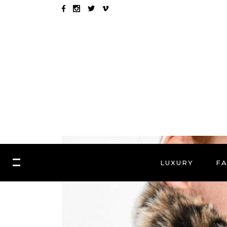
LUXURY
F