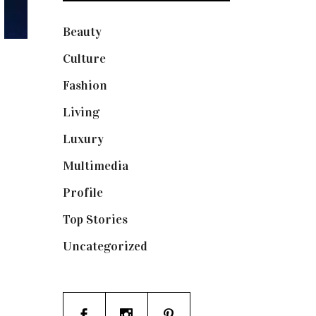
Beauty
(250)
Culture
(132)
Fashion
(1.095)
Living
(337)
Luxury
(664)
Multimedia
(10)
Profile
(8)
Top Stories
(123)
Uncategorized
(19)