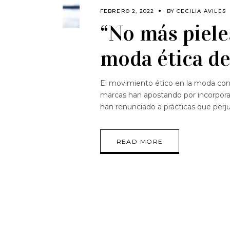
FEBRERO 2, 2022
BY
CECILIA AVILES
“No más piele
moda ética d
El movimiento ético en la moda con
marcas han apostando por incorpora
han renunciado a prácticas que perj
READ MORE