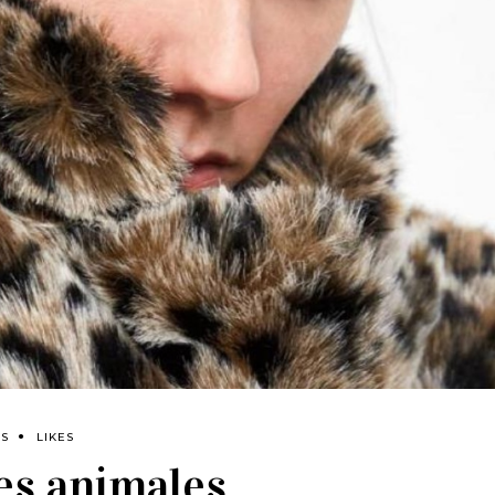
ES
LIKES
es animales