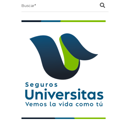
Search
for: