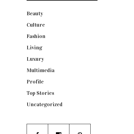
Beauty
(250)
Culture
(132)
Fashion
(1.095)
Living
(337)
Luxury
(664)
Multimedia
(10)
Profile
(8)
Top Stories
(123)
Uncategorized
(19)