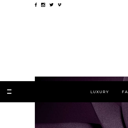
LUXURY
F