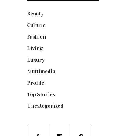
Beauty
(250)
Culture
(132)
Fashion
(1.095)
Living
(337)
Luxury
(664)
Multimedia
(10)
Profile
(8)
Top Stories
(123)
Uncategorized
(19)