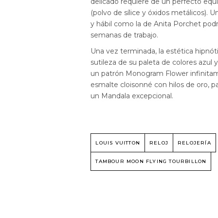
delicado requiere de un perfecto eq
(polvo de sílice y óxidos metálicos).
y hábil como la de Anita Porchet podrí
semanas de trabajo.
Una vez terminada, la estética hipnótic
sutileza de su paleta de colores azul
un patrón Monogram Flower infinitame
esmalte cloisonné con hilos de oro, pa
un Mandala excepcional.
LOUIS VUITTON
RELOJ
RELOJERÍA
TAMBOUR MOON FLYING TOURBILLON