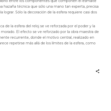
uilibrio entre los componentes que componen el esmalte
 Una hazaña técnica que sólo una mano tan experta, precisa
a lograr. Sólo la decoración de la esfera requiere casi dos
a de la esfera del reloj se ve reforzada por el poder y la
 y morado. El efecto se ve reforzado por la obra maestra de
nte recurrente, donde el motivo central, realizado en
rece repetirse más allá de los límites de la esfera, como