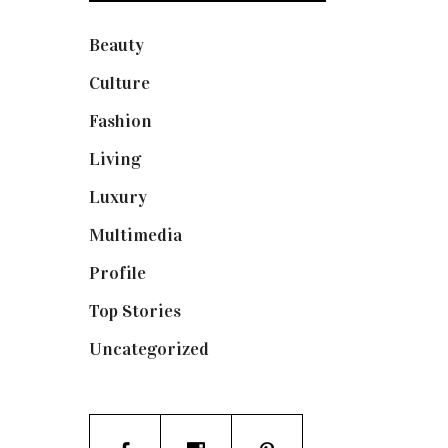
Beauty
(250)
Culture
(132)
Fashion
(1.095)
Living
(337)
Luxury
(664)
Multimedia
(10)
Profile
(8)
Top Stories
(123)
Uncategorized
(19)