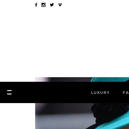
LUXURY
F