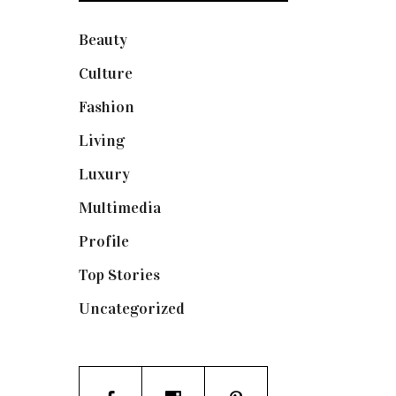
Beauty
(250)
Culture
(132)
Fashion
(1.095)
Living
(337)
Luxury
(664)
Multimedia
(10)
Profile
(8)
Top Stories
(123)
Uncategorized
(19)