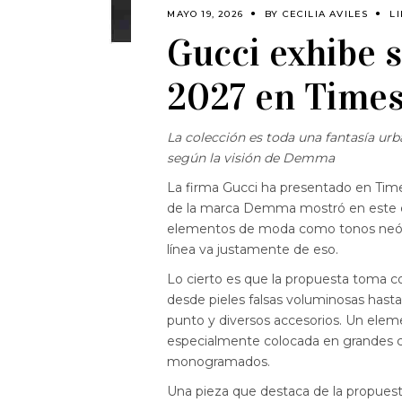
MAYO 19, 2026
BY
CECILIA AVILES
L
Gucci exhibe 
2027 en Time
La colección es toda una fantasía ur
según la visión de Demma
La firma Gucci ha presentado en Time
de la marca Demma mostró en este epi
elementos de moda como tonos neón,
línea va justamente de eso.
Lo cierto es que la propuesta toma co
desde pieles falsas voluminosas has
punto y diversos accesorios. Un eleme
especialmente colocada en grandes ci
monogramados.
Una pieza que destaca de la propuesta