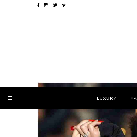
LUXURY
F