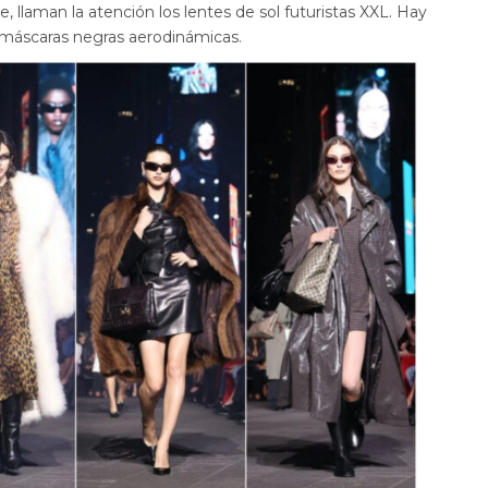
, llaman la atención los lentes de sol futuristas XXL. Hay
y máscaras negras aerodinámicas.