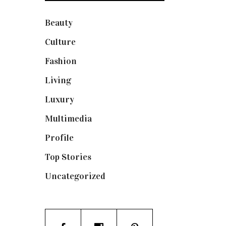
Beauty
(250)
Culture
(132)
Fashion
(1.095)
Living
(337)
Luxury
(664)
Multimedia
(10)
Profile
(8)
Top Stories
(123)
Uncategorized
(19)