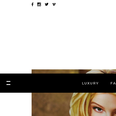
LUXURY
F