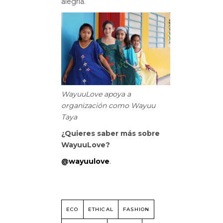
alegría.
WayuuLove apoya a
organización como Wayuu
Taya
¿Quieres saber más sobre
WayuuLove?
@wayuulove
.
ECO
ETHICAL
FASHION