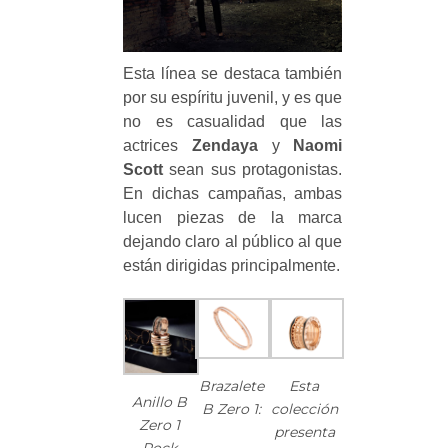
Esta línea se destaca también
por su espíritu juvenil, y es que
no es casualidad que las
actrices
Zendaya
y
Naomi
Scott
sean sus protagonistas.
En dichas campañas, ambas
lucen piezas de la marca
dejando claro al público al que
están dirigidas principalmente.
Brazalete
Esta
Anillo B
B Zero 1:
colección
Zero 1
presenta
Rock