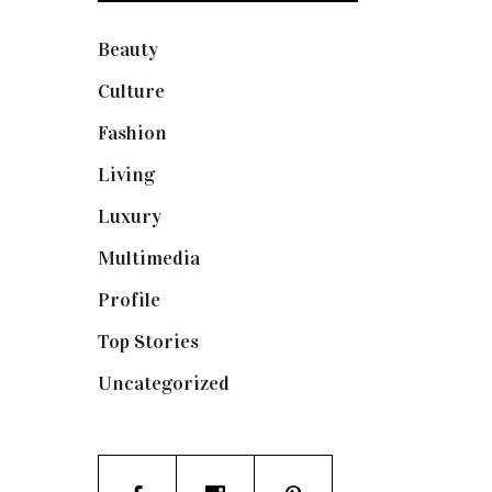
Beauty
(250)
Culture
(132)
Fashion
(1.095)
Living
(337)
Luxury
(664)
Multimedia
(10)
Profile
(8)
Top Stories
(123)
Uncategorized
(19)