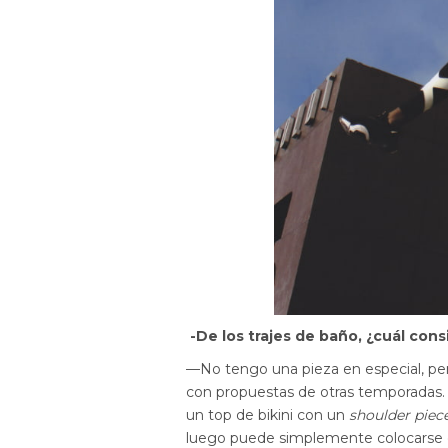
-De los trajes de baño, ¿
cu
á
l cons
—
No tengo una pieza en especial, pe
con propuestas de otras temporadas. 
un top de bikini con un
shoulder piec
luego puede simplemente colocarse