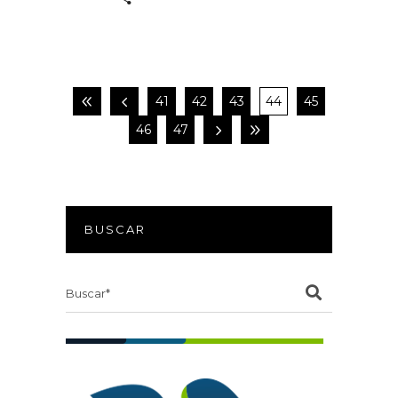
41
42
43
44
45
46
47
BUSCAR
Search
for: