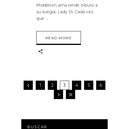
Middleton ama rendir tributo a
su suegra, Lady Di. Cada vez
que
READ MORE
1
2
3
4
5
6
BUSCAR