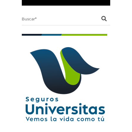
Search
for: