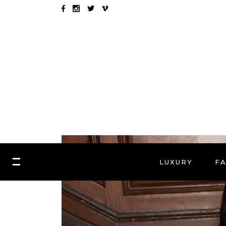
LUXURY
F