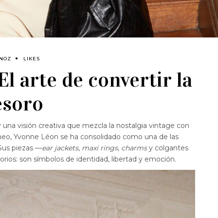
RNOZ
LIKES
l arte de convertir la
esoro
y una visión creativa que mezcla la nostalgia vintage con
áneo, Yvonne Léon se ha consolidado como una de las
 Sus piezas —
ear jackets
,
maxi rings
,
charms
y colgantes
os: son símbolos de identidad, libertad y emoción.