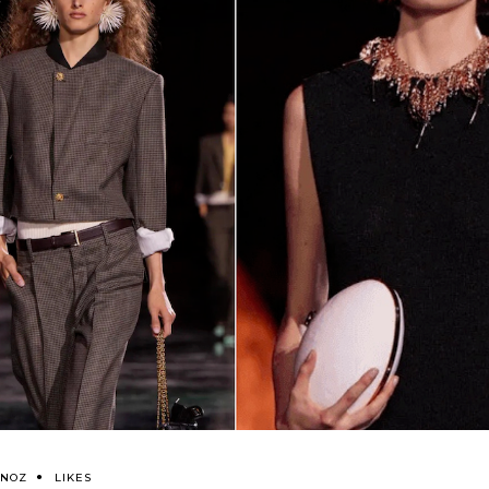
RNOZ
LIKES