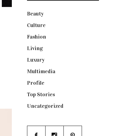
Beauty
(250)
Culture
(132)
Fashion
(1.095)
Living
(337)
Luxury
(664)
Multimedia
(10)
Profile
(8)
Top Stories
(123)
Uncategorized
(19)