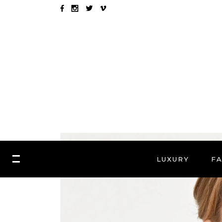
LUXURY
F