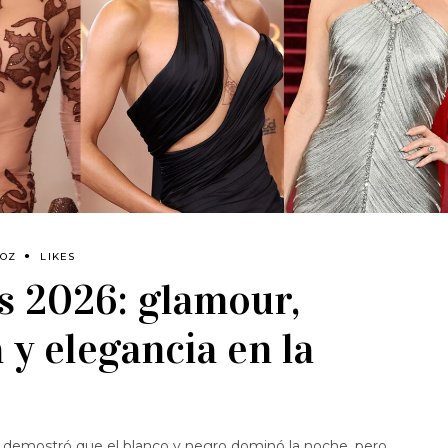
NOZ
LIKES
s 2026: glamour,
 y elegancia en la
s demostró que el blanco y negro dominó la noche, pero