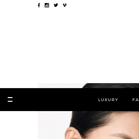
LUXURY
F