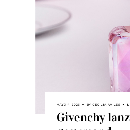
MAYO 4, 2026
BY
CECILIA AVILES
L
Givenchy lanz