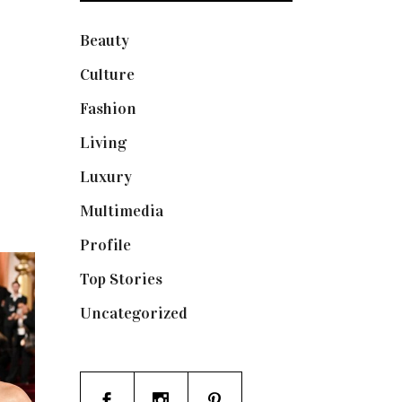
Beauty
(250)
Culture
(132)
Fashion
(1.095)
Living
(337)
Luxury
(664)
Multimedia
(10)
Profile
(8)
Top Stories
(123)
Uncategorized
(19)