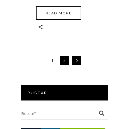
READ MORE
1
2
BUSCAR
Search
for: