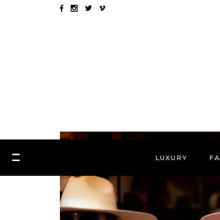
LUXURY
F