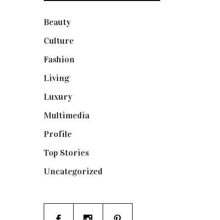
Beauty
(250)
Culture
(132)
Fashion
(1.095)
Living
(337)
Luxury
(664)
Multimedia
(10)
Profile
(8)
Top Stories
(123)
Uncategorized
(19)