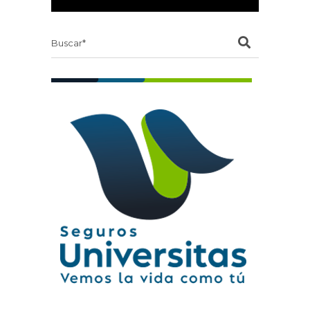
Search
for: