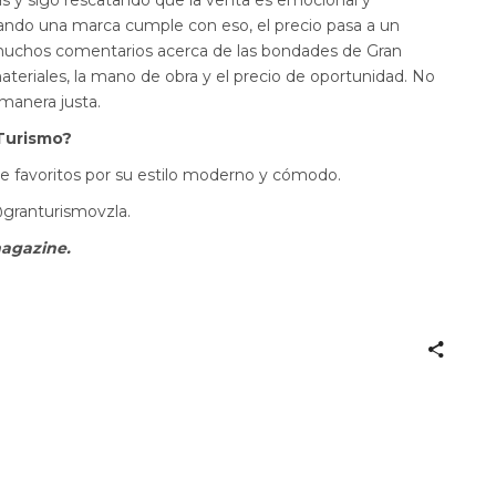
as y sigo rescatando que la venta es emocional y
ando una marca cumple con eso, el precio pasa a un
muchos comentarios acerca de las bondades de Gran
materiales, la mano de obra y el precio de oportunidad. No
manera justa.
 Turismo?
e favoritos por su estilo moderno y cómodo.
ranturismovzla.
magazine.