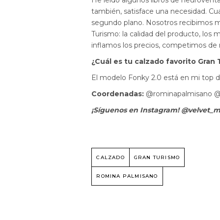
He leído algunos libros de neurovent
también, satisface una necesidad. Cu
segundo plano. Nosotros recibimos 
Turismo: la calidad del producto, los 
inflamos los precios, competimos de 
¿Cuál es tu calzado favorito Gran
El modelo Fonky 2.0 está en mi top d
Coordenadas:
@rominapalmisano @g
¡Síguenos en Instagram! @velvet_
CALZADO
GRAN TURISMO
ROMINA PALMISANO