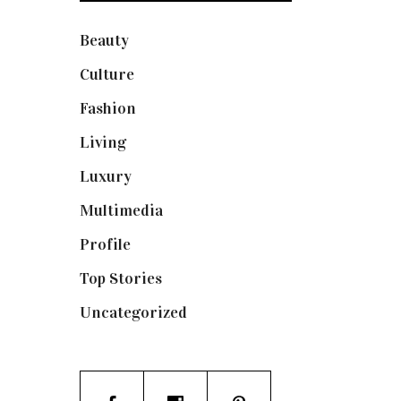
Beauty
(250)
Culture
(132)
Fashion
(1.095)
Living
(337)
Luxury
(664)
Multimedia
(10)
Profile
(8)
Top Stories
(123)
Uncategorized
(19)