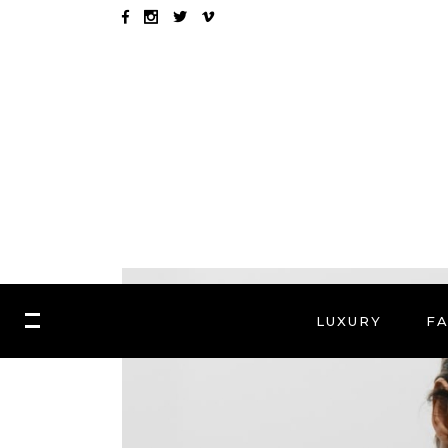
LUXURY
F