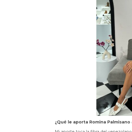
¿Qué le aporta Romina Palmisano 
Mi aporte toca la fibra del venezolan