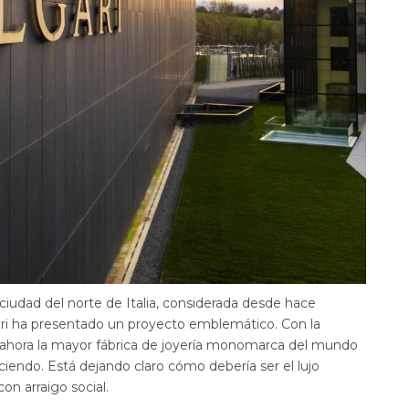
iudad del norte de Italia, considerada desde hace
lgari ha presentado un proyecto emblemático. Con la
—ahora la mayor fábrica de joyería monomarca del mundo
iendo. Está dejando claro cómo debería ser el lujo
on arraigo social.