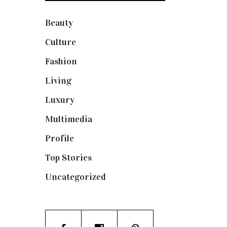
Beauty
(250)
Culture
(132)
Fashion
(1.095)
Living
(337)
Luxury
(664)
Multimedia
(10)
Profile
(8)
Top Stories
(123)
Uncategorized
(19)