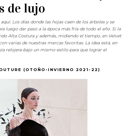
 de lujo
quí. Los días donde las hojas caen de los árboles y se
a luego dar paso a la época más fría de todo el año. Si la
endo Alta Costura y además, midiendo el tiempo, en Velvet
 varias de nuestras marcas favoritas. La idea está, en
za relojera-bajo un mismo estilo-para que lograr el
OUTURE (OTOÑO-INVIERNO 2021-22)