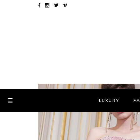
LUXURY
F