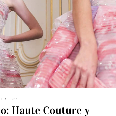
ES
LIKES
o: Haute Couture y