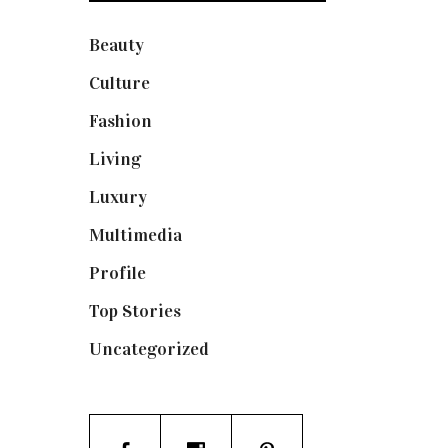
Beauty
(250)
Culture
(132)
Fashion
(1.095)
Living
(337)
Luxury
(664)
Multimedia
(10)
Profile
(8)
Top Stories
(123)
Uncategorized
(19)