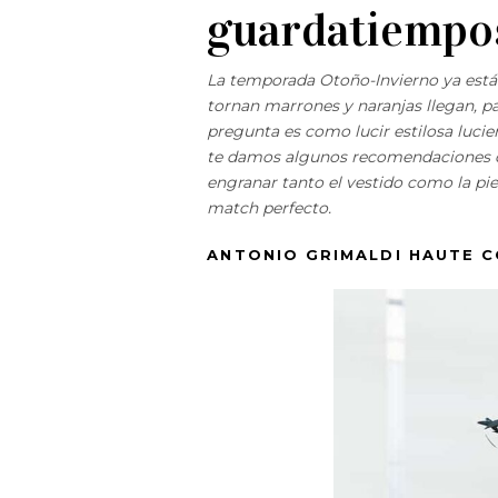
guardatiempos
La temporada Otoño-Invierno ya está a
tornan marrones y naranjas llegan, par
pregunta es como lucir estilosa luci
te damos algunos recomendaciones con
engranar tanto el vestido como la pie
match perfecto.
ANTONIO GRIMALDI
HAUTE C