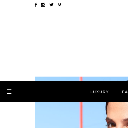
LUXURY
F