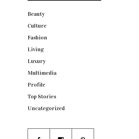
Beauty
(250)
Culture
(132)
Fashion
(1.095)
Living
(337)
Luxury
(664)
Multimedia
(10)
Profile
(8)
Top Stories
(123)
Uncategorized
(19)