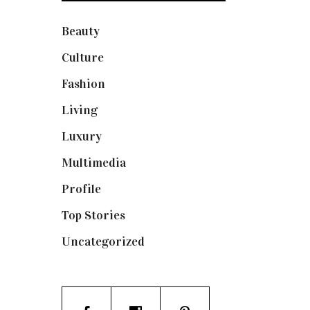
Beauty
(250)
Culture
(132)
Fashion
(1.095)
Living
(337)
Luxury
(664)
Multimedia
(10)
Profile
(8)
Top Stories
(123)
Uncategorized
(19)