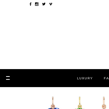
LUXURY
F