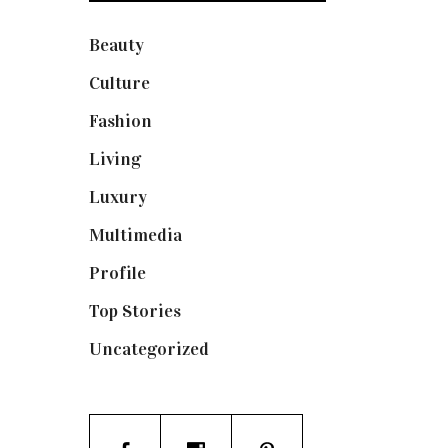
Beauty
(250)
Culture
(132)
Fashion
(1.095)
Living
(337)
Luxury
(664)
Multimedia
(10)
Profile
(8)
Top Stories
(123)
Uncategorized
(19)