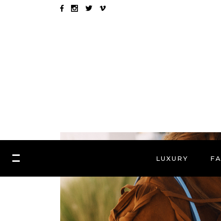
LUXURY
F