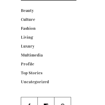
Beauty
(250)
Culture
(132)
Fashion
(1.095)
Living
(337)
Luxury
(664)
Multimedia
(10)
Profile
(8)
Top Stories
(123)
Uncategorized
(19)