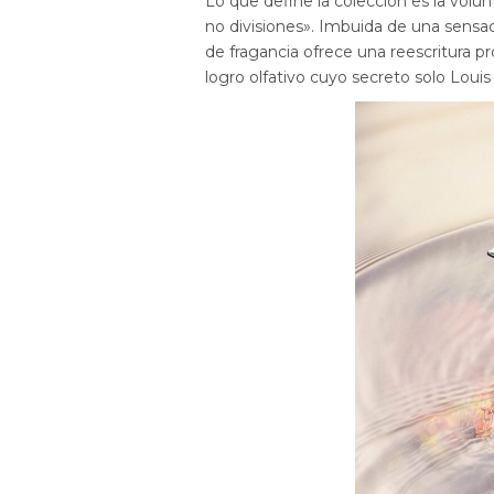
Lo que define la colección es la volu
no divisiones». Imbuida de una sensa
de fragancia ofrece una reescritura pro
logro olfativo cuyo secreto solo Loui