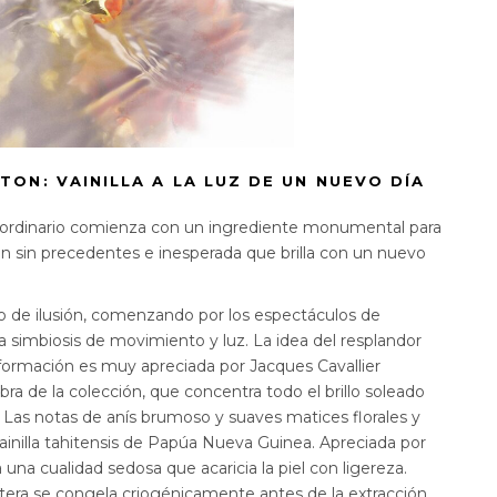
ON: VAINILLA A LA LUZ DE UN NUEVO DÍA
xtraordinario comienza con un ingrediente monumental para
ión sin precedentes e inesperada que brilla con un nuevo
 de ilusión, comenzando por los espectáculos de
una simbiosis de movimiento y luz. La idea del resplandor
sformación es muy apreciada por Jacques Cavallier
obra de la colección, que concentra todo el brillo soleado
e. Las notas de anís brumoso y suaves matices florales y
vainilla tahitensis de Papúa Nueva Guinea. Apreciada por
 una cualidad sedosa que acaricia la piel con ligereza.
 entera se congela criogénicamente antes de la extracción