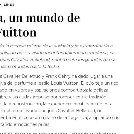
LIKES
a, un mundo de
Vuitton
do la esencia misma de la audacia y lo extraordinario a
Impulsado por su visión inconfundiblemente moderna, el
ues Cavallier Belletrud, reinterpreta los grandes temas
más profundas hasta la fecha.
s Cavallier Belletrud y Frank Gehry ha dado lugar a una
iva del perfume al estilo Louis Vuitton. El dúo teje un rico
ado en valores y aspiraciones compartidos: la belleza
 libre y un audaz impulso por romper con la tradición.
r la deconstrucción, la experiencia combinada de esta
vel del arte elevado. Jacques Cavallier Belletrud, un
dentra en el corazón mismo de la fragancia, ampliando sus
ertando emociones puras.