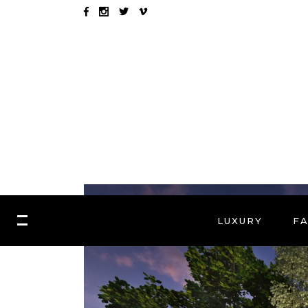
LUXURY
F