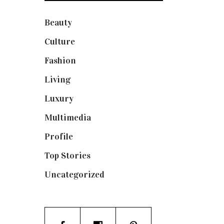
Beauty
(250)
Culture
(132)
Fashion
(1.095)
Living
(337)
Luxury
(664)
Multimedia
(10)
Profile
(8)
Top Stories
(123)
Uncategorized
(19)